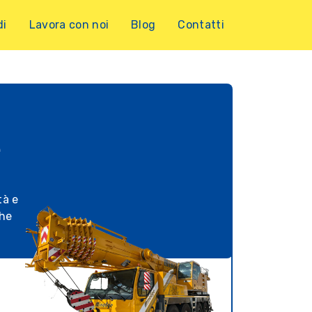
di
Lavora con noi
Blog
Contatti
e
tà e
che