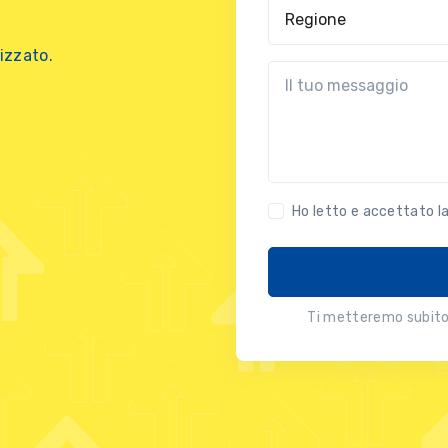
Regione
izzato.
?!?common.message?!?
Ho letto e accettato l
Ti metteremo subito 