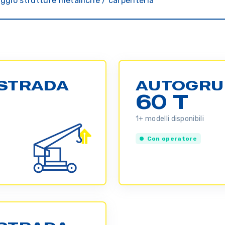
ggio strutture metalliche / carpenteria
STRADA
AUTOGRU
60 T
1+ modelli disponibili
Con operatore