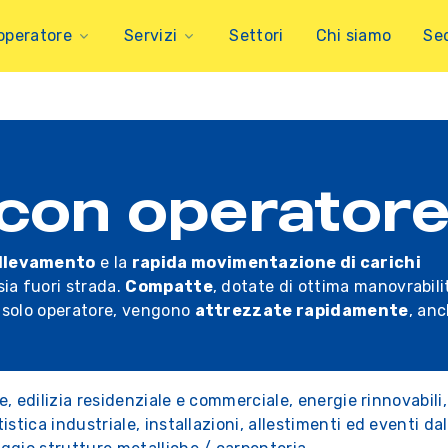
operatore
Servizi
Settori
Chi siamo
Se
con operator
llevamento
e la
rapida movimentazione di carichi
 sia fuori strada.
Compatte
, dotate di ottima manovrabili
 solo operatore, vengono
attrezzate rapidamente
, an
le, edilizia residenziale e commerciale, energie rinnovabili,
stica industriale, installazioni, allestimenti ed eventi dal