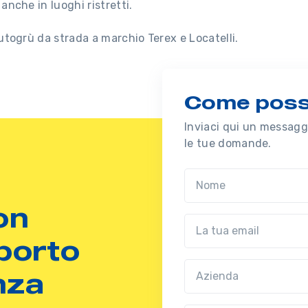
nche in luoghi ristretti.
utogrù da strada a marchio Terex e Locatelli.
Come possi
Inviaci qui un messaggi
le tue domande.
Nome
on
Email
porto
Azienda
(?!?common.optio
nza